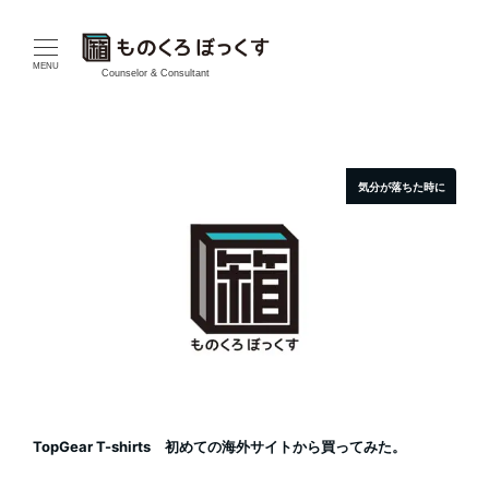
メ
イ
MENU
Counselor & Consultant
ン
コ
気分が落ちた時に
ン
テ
ン
ツ
へ
移
TopGear T-shirts 初めての海外サイトから買ってみた。
動