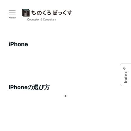
メ
イ
MENU
Counselor & Consultant
ン
コ
iPhone
ン
テ
←
Index
ン
iPhoneの選び方
ツ
へ
移
動