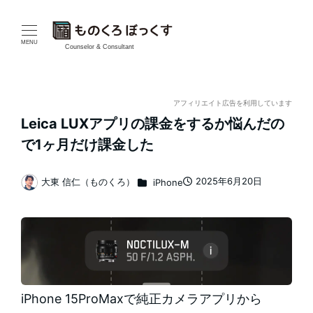
メ
イ
MENU
Counselor & Consultant
ン
コ
アフィリエイト広告を利用しています
Leica LUXアプリの課金をするか悩んだの
ン
で1ヶ月だけ課金した
テ
カテゴリー
2025年6月20日
大東 信仁（ものくろ）
iPhone
ン
投稿日
著
者
ツ
へ
移
動
iPhone 15ProMaxで純正カメラアプリから