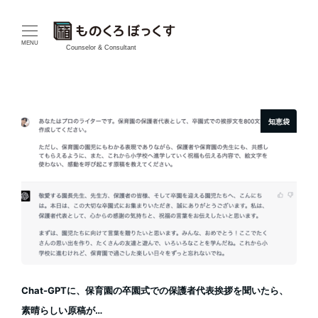
メ
イ
MENU
Counselor & Consultant
ン
コ
知恵袋
ン
テ
ン
ツ
へ
移
Chat-GPTに、保育園の卒園式での保護者代表挨拶を聞いたら、
動
素晴らしい原稿が…