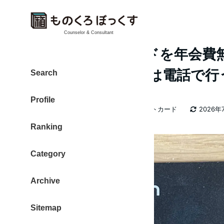
Counselor & Consultant
楽天ブラックカードを年会費
に切り替え 手続きは電話で行
Search
Profile
カテゴリー
大東 信仁（ものくろ）
クレジットカード
2026年
著
更新日
Ranking
者
Category
Archive
Sitemap