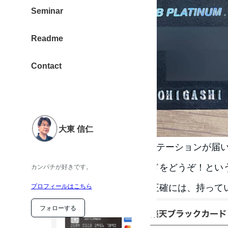
Seminar
Readme
Contact
大東 信仁
なぜか4年ちょっと前にインビテーションが届
会費無料で楽天ブラックカードをどうぞ！とい
カンパチが好きです。
ラックカードを持っている（正確には、持ってい
プロフィールはこちら
フォローする