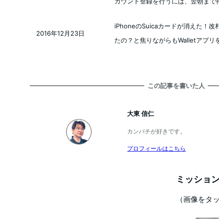
投稿日
カウント登録を行うには、翌朝まで
iPhoneのSuicaカードが消えた
2016年12月23日
投稿日
たの？と焦りながらもWalletアプ
この記事を書いた人
大東 信仁
カンパチが好きです。
プロフィールはこちら
ミッション
（画像をタ