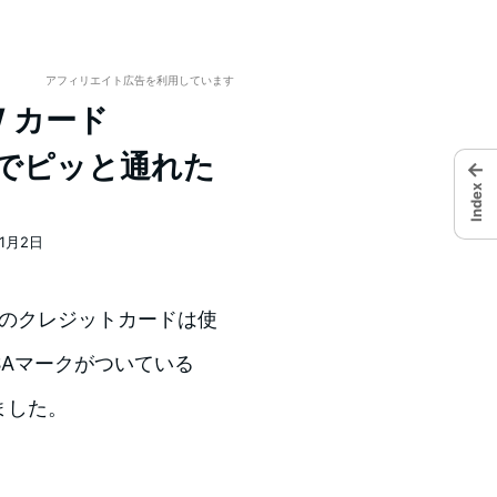
アフィリエイト広告を利用しています
EW カード
口でピッと通れた
←
Index
11月2日
ランドのクレジットカードは使
SAマークがついている
えました。