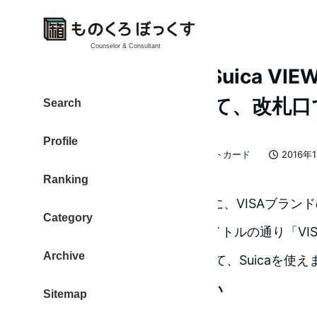
Counselor & Consultant
iPhone 7にAEON Suica VI
（VISA）を登録して、改札
Search
Profile
カテゴリー
大東 信仁（ものくろ）
クレジットカード
2016年
著
投稿日
Ranking
者
iPhone7で登場したApplePayに、VISAブ
Category
えないという噂でしたが、タイトルの通り「VI
Archive
AEON Suica VIEWカード」にて、Suicaを使
手持ちのSuicaは登録しない
Sitemap