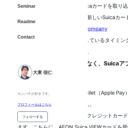
注意点としては、手持ちのSuicaカードを取り込
Seminar
トールするSuicaアプリから、新しいSuicaカ
Readme
Suica – East Japan Railway Company
Contact
これのおかげで、大阪に滞在しているタイミン
Suicaカードを登録できました。
Wallet（Apple Pay）ではなく、Sui
大東 信仁
は登録
AEON Suica VIEWカードをWallet（Apple 
カンパチが好きです。
ャージを行うことはできません。
プロフィールはこちら
ところが、Suicaアプリにも「クレジットカー
フォローする
ます。こちらに、AEON Suica VIEWカードを