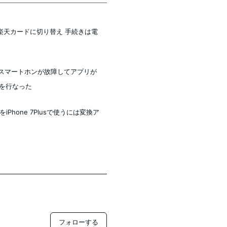
楽天カードに切り替え 手続きは電
oidスマートホンが故障してアプリが
理を行なった
iPhone 7Plusで使うには変換ア
フォローする