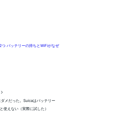
合は2つ バッテリーの持ちとWiFiがなぜ
稿
eはダメだった。Suicaはバッテリー
と使えない（実際に試した）