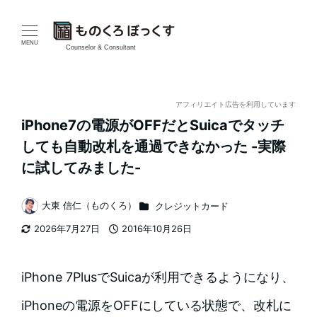
メ
イ
MENU
Counselor & Consultant
ン
コ
アフィリエイト広告を利用しています
iPhone7の電源がOFFだとSuicaでタッチ
ン
しても自動改札を通過できなかった -実際
テ
に試してみました-
ン
カテゴリー
大東 信仁（ものくろ）
クレジットカード
著
ツ
2026年7月27日
2016年10月26日
者
更新日
投稿日
へ
移
iPhone 7PlusでSuicaが利用できるようになり、
動
iPhoneの電源をOFFにしている状態で、改札に