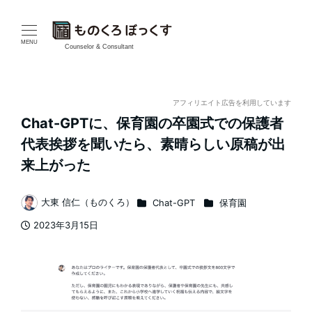
メ
イ
MENU
Counselor & Consultant
ン
コ
アフィリエイト広告を利用しています
Chat-GPTに、保育園の卒園式での保護者
ン
代表挨拶を聞いたら、素晴らしい原稿が出
テ
来上がった
ン
カテゴリー
カテゴリー
大東 信仁（ものくろ）
Chat-GPT
保育園
著
ツ
2023年3月15日
者
投稿日
へ
移
動