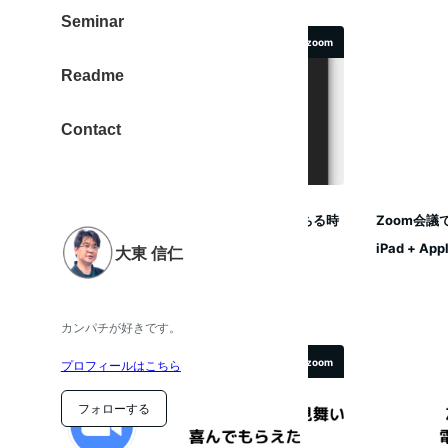
Seminar
zoom
Readme
Contact
Zoom【Windows】画面共有をすると落ちる時
Zoom会議
に確認する項目
iPad + A
大東 信仁
2021年8月14日
投稿日
カンパチが好きです。
zoom
プロフィールはこちら
フォローする