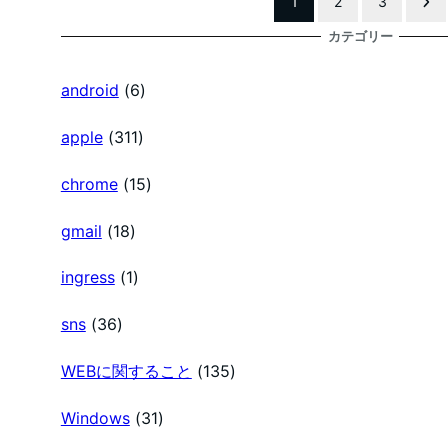
1
2
3
投
カテゴリー
稿
android
(6)
の
apple
(311)
chrome
(15)
ペ
gmail
(18)
ー
ingress
(1)
ジ
sns
(36)
送
WEBに関すること
(135)
Windows
(31)
り