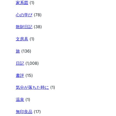
家系図
(1)
心の学び
(78)
散財日記
(38)
文房具
(1)
旅
(136)
日記
(1,008)
書評
(15)
気分が落ちた時に
(1)
温泉
(1)
無印良品
(17)