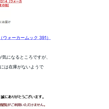
14（ウォーカームック 391）
が気になるところですが、
舗には在庫がないようで
。