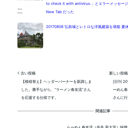
to check it with antivirus.」とエラーメ
New Tab だった
20170808 弘前城とレトロな洋風建築を堪能 夏
古い投稿
新しい投
【模様替え】ヘッダーバーナーを新調しま
[日刊 20
した。勝手ながら、”ラーメン春友流”さん
ーめん春友
を応援する仕様です。
さんに行
関連記事
らーめん春友流（奈良 新大宮）味噌