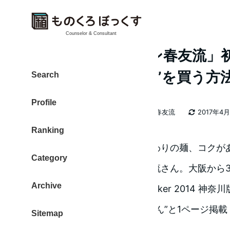
Counselor & Consultant
大阪から「ラーメン春友流」初
ンWalker 神奈川版”を買う方
Search
Profile
カテゴリー
大東 信仁（ものくろ）
ラーメン春友流
2017年4
著
更新日
Ranking
者
旨味調味料を使わない、こだわりの麺、コクが
Category
と素晴らしい。ラーメン春友流さん。大阪から3
Archive
先日発売された『ラーメンWalker 2014 神
続々現る！」特集にて、”どーん”と1ページ掲載
Sitemap
るそうです。