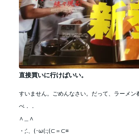
直接買いに行けばいい。
すいません。ごめんなさい。だって、ラーメン
べ．．
∧＿∧
・;’.、(･ω(:;(⊂＝⊂≡