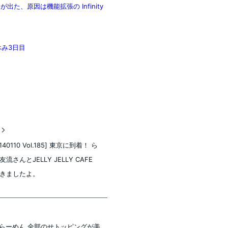
ッセージが出た、原因は機能拡張の Infinity
休み3日目
稿
140110 Vol.185] 東京に到着！ ら
流さんとJELLY JELLY CAFE
きましたよ。
らーめん 全部のせトッピングが美