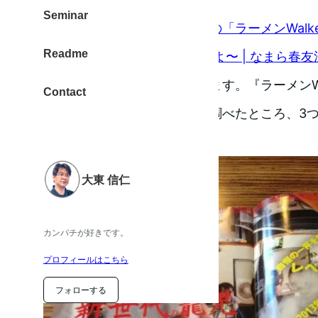
Seminar
「らーめん春友流」初掲載の「ラーメンWalk
Readme
す！ コンビニでも売ってますよ〜 | なまら春友
ものくろ は大阪に住んでいます。『ラーメンWalk
Contact
手にすることができるのか？調べたところ、3
きました。
大東 信仁
カンパチが好きです。
プロフィールはこちら
フォローする