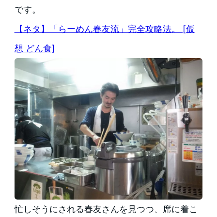
です。
【ネタ】「らーめん春友流」完全攻略法。 [仮
想 どん食]
忙しそうにされる春友さんを見つつ、席に着こ