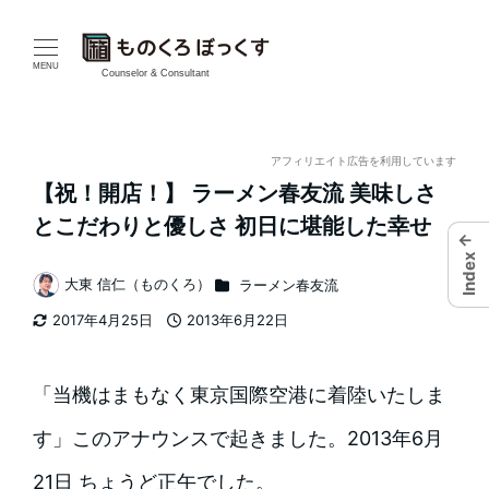
メ
イ
MENU
Counselor & Consultant
ン
コ
アフィリエイト広告を利用しています
【祝！開店！】 ラーメン春友流 美味しさ
ン
とこだわりと優しさ 初日に堪能した幸せ
←
テ
Index
カテゴリー
大東 信仁（ものくろ）
ラーメン春友流
ン
著
2017年4月25日
2013年6月22日
者
ツ
更新日
投稿日
へ
「当機はまもなく東京国際空港に着陸いたしま
移
す」このアナウンスで起きました。2013年6月
動
21日 ちょうど正午でした。