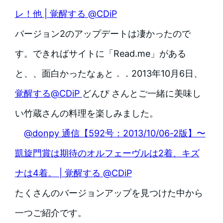
レ！他 | 覚醒する @CDiP
バージョン2のアップデートは凄かったので
す。できればサイトに「Read.me」がある
と、、面白かったなぁと．．
2013年10月6日、
覚醒する@CDiP
どんぴ さんとご一緒に美味し
い竹蔵さんの料理を楽しみました。
@donpy 通信【592号：2013/10/06-2版】〜
凱旋門賞は期待のオルフェーヴルは2着、キズ
ナは4着。 | 覚醒する @CDiP
たくさんのバージョンアップを見つけた中から
一つご紹介です。