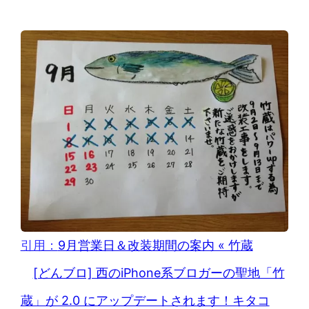
引用：
9月営業日＆改装期間の案内 « 竹蔵
[どんブロ] 西のiPhone系ブロガーの聖地「竹
蔵」が 2.0 にアップデートされます！キタコ