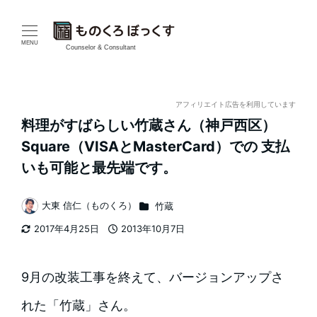
メ
イ
MENU
Counselor & Consultant
ン
コ
アフィリエイト広告を利用しています
料理がすばらしい竹蔵さん（神戸西区）
ン
Square（VISAとMasterCard）での 支払
テ
いも可能と最先端です。
ン
カテゴリー
大東 信仁（ものくろ）
竹蔵
著
ツ
2017年4月25日
2013年10月7日
者
更新日
投稿日
へ
移
9月の改装工事を終えて、バージョンアップさ
動
れた「竹蔵」さん。