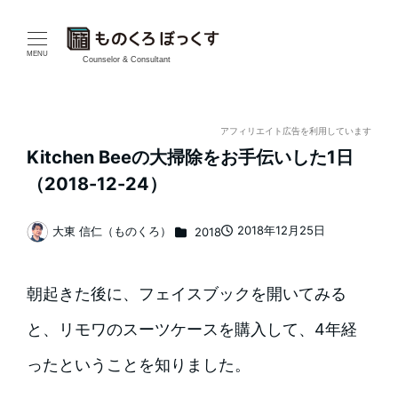
メ
イ
MENU
Counselor & Consultant
ン
コ
アフィリエイト広告を利用しています
Kitchen Beeの大掃除をお手伝いした1日
ン
（2018-12-24）
テ
カテゴリー
2018年12月25日
大東 信仁（ものくろ）
2018
ン
投稿日
著
者
ツ
朝起きた後に、フェイスブックを開いてみる
へ
と、リモワのスーツケースを購入して、4年経
移
ったということを知りました。
動