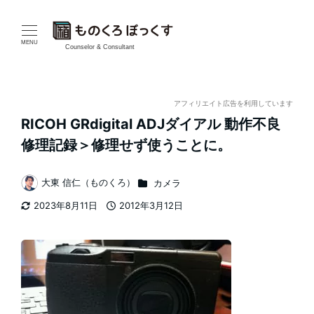
メ
イ
MENU
Counselor & Consultant
ン
コ
アフィリエイト広告を利用しています
RICOH GRdigital ADJダイアル 動作不良
ン
修理記録＞修理せず使うことに。
テ
カテゴリー
大東 信仁（ものくろ）
カメラ
ン
著
2023年8月11日
2012年3月12日
者
ツ
更新日
投稿日
へ
移
動