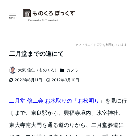
メ
イ
MENU
Counselor & Consultant
ン
コ
アフィリエイト広告を利用しています
二月堂までの道にて
ン
テ
カテゴリー
大東 信仁（ものくろ）
カメラ
著
2023年8月11日
2012年3月10日
ン
者
更新日
投稿日
ツ
二月堂 修二会 お水取りの「お松明り
」を見に行
へ
くまで、奈良駅から、興福寺境内、氷室神社、
移
東大寺南大門を通る道のりから、二月堂参道に
動