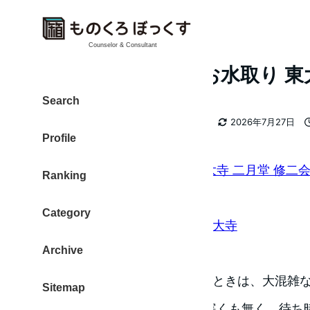
Counselor & Consultant
修二会(しゅにえ) お水取り 東
Search
カテゴリー
大東 信仁（ものくろ）
カメラ
2026年7月27日
著
更新日
Profile
者
奈良に春の訪れを告げる、
東大寺 二月堂 修二会
Ranking
ってきました。
Category
3月12日の大混雑について：東大寺
Archive
お松明
3月12日の大松明が照らされるときは、大混雑
Sitemap
かな昨日に行ってきました。寒くも無く、待ち