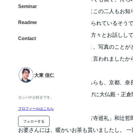
Seminar
なった、お爺さんとお婆さん（この二人もお知
Readme
す）。この2人は、毎年見に来られているそう
3時間ほどの待ち時間も、この方々とお話しし
Contact
た。お爺さんは、話していると、写真のことが
真は光を見てとるんだよね」と言われましたか
たそうです。そりゃすごい。
大東 信仁
また、お爺さん・お婆さんどちらも、京都、奈
この2月堂・3月堂・大仏ならびに大仏殿・正倉
カンパチが好きです。
お話しを語り合えました。
プロフィールはこちら
加えて、梅原猛の宗教観や「古寺巡礼」和辻哲
フォローする
お婆さんには、暖かいお茶も貰いましたし。 