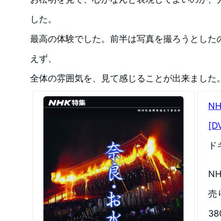
した。
最高の体験でした。前半は写真を撮ろうとした
えず、
全体の雰囲気を、見て感じることが出来ました
N
[D
ド
N
売
38