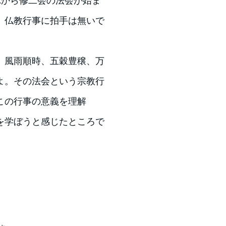
れから修二会の法会が始ま
。仏教行事に拍手は無いで
、風雨順時、五穀豊穣、万
よ。その法会という宗教行
この行事の意義を理解
を学ぼうと感じたところで