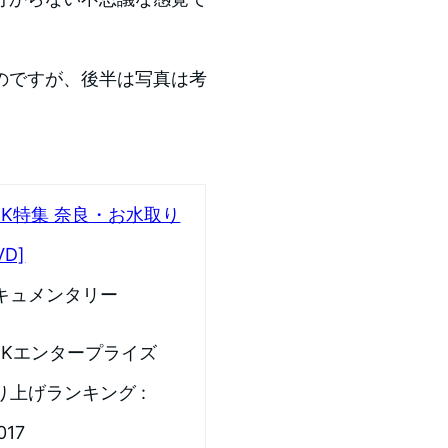
のですが、後半は写真は考
。
HK特集 奈良・お水取り
VD]
キュメンタリー
HKエンタープライズ
り上げランキング :
017