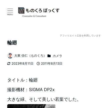
メ
イ
MENU
Counselor & Consultant
ン
コ
アフィリエイト広告を利用しています
輪廻
ン
テ
カテゴリー
大東 信仁（ものくろ）
カメラ
著
2023年8月11日
2011年8月13日
ン
者
更新日
投稿日
ツ
タイトル：輪廻
へ
撮影機材：SIGMA DP2x
移
大きな緑、そして美しい若葉でした。
動