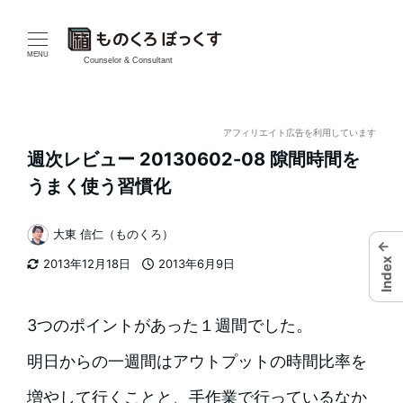
メ
イ
MENU
Counselor & Consultant
ン
コ
アフィリエイト広告を利用しています
週次レビュー 20130602-08 隙間時間を
ン
うまく使う習慣化
テ
大東 信仁（ものくろ）
ン
←
著
Index
2013年12月18日
2013年6月9日
者
ツ
更新日
投稿日
へ
3つのポイントがあった１週間でした。
移
明日からの一週間はアウトプットの時間比率を
動
増やして行くことと、手作業で行っているなか