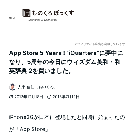
メ
イ
MENU
Counselor & Consultant
ン
コ
アフィリエイト広告を利用しています
App Store 5 Years ! ”iQuarters”に夢中に
ン
なり、5周年の今日にウィズダム英和・和
テ
英辞典 2を買いました。
ン
大東 信仁（ものくろ）
著
ツ
2013年12月18日
2013年7月12日
者
更新日
投稿日
へ
移
iPhone3Gが日本に登場したと同時に始まったの
動
が「App Store」