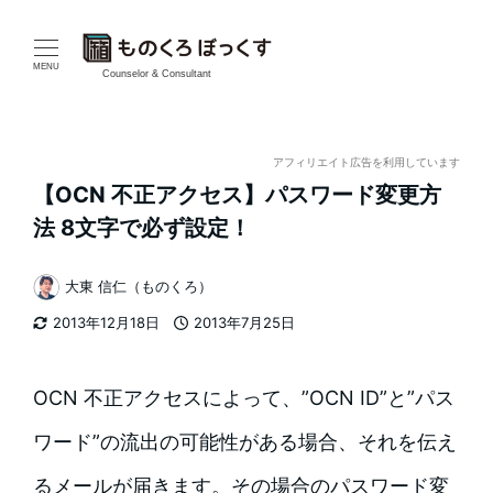
メ
イ
MENU
Counselor & Consultant
ン
コ
アフィリエイト広告を利用しています
【OCN 不正アクセス】パスワード変更方
ン
法 8文字で必ず設定！
テ
大東 信仁（ものくろ）
ン
著
2013年12月18日
2013年7月25日
者
ツ
更新日
投稿日
へ
OCN 不正アクセスによって、”OCN ID”と”パス
移
ワード”の流出の可能性がある場合、それを伝え
動
るメールが届きます。その場合のパスワード変