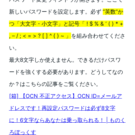
新しいパスワードを設定します。必ず
”英数”か
つ「大文字・小文字」と記号「 ! $ % & ‘ ( ) * +
, – / ; < = > ? [ ] ^ { } ~ 」
を組み合わせてくださ
い。
最大8文字しか使えません。できるだけパスワ
ードを強くする必要があります。どうしてなの
か？はこちらの記事をご覧ください。
[箱] 【OCN 不正アクセス】OCN ID=メールア
ドレスです！再設定パスワードは必ず8文字
に！6文字ならあなたは乗っ取られる！ | ものく
ろぼっくす