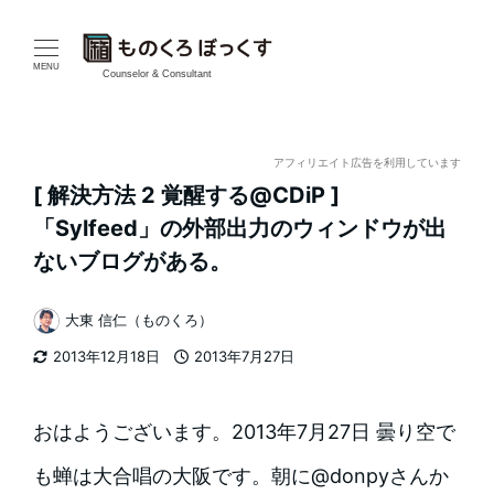
メ
イ
MENU
Counselor & Consultant
ン
コ
アフィリエイト広告を利用しています
[ 解決方法 2 覚醒する@CDiP ]
ン
「Sylfeed」の外部出力のウィンドウが出
テ
ないブログがある。
ン
大東 信仁（ものくろ）
著
ツ
2013年12月18日
2013年7月27日
者
更新日
投稿日
へ
移
おはようございます。2013年7月27日 曇り空で
動
も蝉は大合唱の大阪です。朝に@donpyさんか