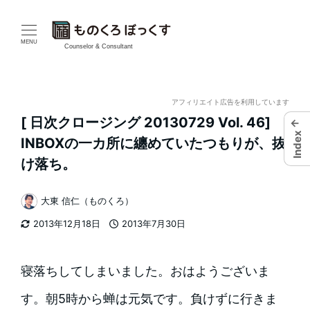
メ
イ
MENU
Counselor & Consultant
ン
コ
アフィリエイト広告を利用しています
[ 日次クロージング 20130729 Vol. 46]
←
ン
Index
INBOXの一カ所に纏めていたつもりが、抜
テ
け落ち。
ン
大東 信仁（ものくろ）
著
ツ
2013年12月18日
2013年7月30日
者
更新日
投稿日
へ
移
寝落ちしてしまいました。おはようございま
動
す。朝5時から蝉は元気です。負けずに行きま