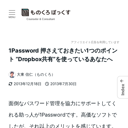
メ
イ
MENU
Counselor & Consultant
ン
コ
アフィリエイト広告を利用しています
1Password 押さえておきたい1つのポイン
ン
ト ”Dropbox共有”を使っているあなたへ
テ
大東 信仁（ものくろ）
ン
著
←
2013年12月18日
2013年7月30日
Index
者
ツ
更新日
投稿日
へ
面倒なパスワード管理を協力にサポートしてく
移
れる助っ人が1Passwordです。高価なソフトで
動
したが、それ以上のメリットを感じています。