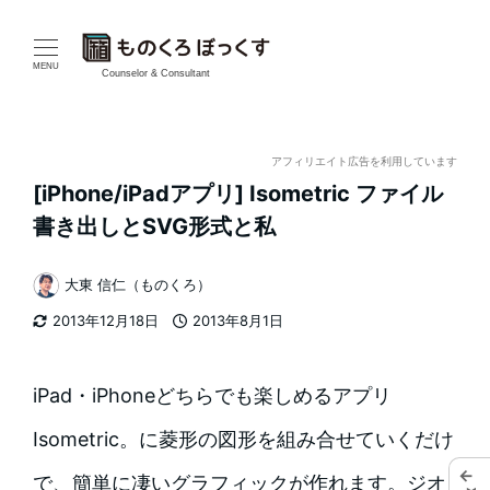
メ
イ
MENU
Counselor & Consultant
ン
コ
アフィリエイト広告を利用しています
[iPhone/iPadアプリ] Isometric ファイル
ン
書き出しとSVG形式と私
テ
大東 信仁（ものくろ）
ン
著
2013年12月18日
2013年8月1日
者
ツ
更新日
投稿日
へ
iPad・iPhoneどちらでも楽しめるアプリ
移
Isometric。に菱形の図形を組み合せていくだけ
動
←
で、簡単に凄いグラフィックが作れます。ジオ