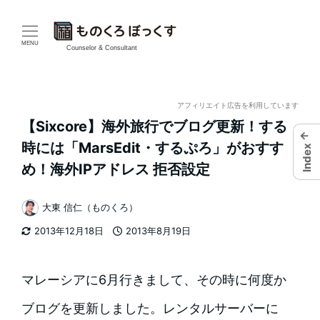
メ
イ
MENU
Counselor & Consultant
ン
コ
アフィリエイト広告を利用しています
【Sixcore】海外旅行でブログ更新！する
ン
←
時には「MarsEdit・するぷろ」がおすす
Index
テ
め！海外IPアドレス 拒否設定
ン
大東 信仁（ものくろ）
著
ツ
2013年12月18日
2013年8月19日
者
更新日
投稿日
へ
移
マレーシアに6月行きまして、その時に何度か
動
ブログを更新しました。レンタルサーバーに