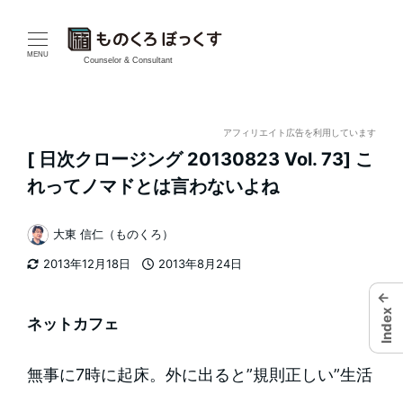
メ
イ
MENU
Counselor & Consultant
ン
コ
アフィリエイト広告を利用しています
[ 日次クロージング 20130823 Vol. 73] こ
ン
れってノマドとは言わないよね
テ
大東 信仁（ものくろ）
ン
著
2013年12月18日
2013年8月24日
者
ツ
更新日
投稿日
←
へ
Index
ネットカフェ
移
無事に7時に起床。外に出ると”規則正しい”生活
動