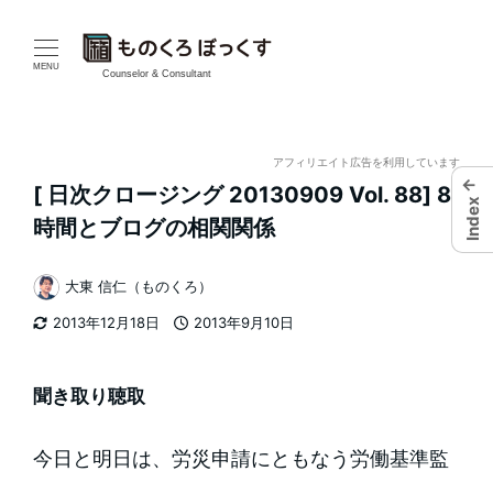
メ
イ
MENU
Counselor & Consultant
ン
コ
アフィリエイト広告を利用しています
←
[ 日次クロージング 20130909 Vol. 88] 8
ン
Index
時間とブログの相関関係
テ
大東 信仁（ものくろ）
ン
著
2013年12月18日
2013年9月10日
者
ツ
更新日
投稿日
へ
聞き取り聴取
移
今日と明日は、労災申請にともなう労働基準監
動