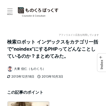
メ
イ
MENU
Counselor & Consultant
ン
コ
アフィリエイト広告を利用しています
検索ロボット インデックスをカテゴリ一括
ン
で“noindex”にするPHPってどんなことし
テ
ているのか？まとめてみた。
←
Index
ン
大東 信仁（ものくろ）
著
ツ
2013年12月18日
2013年10月3日
者
更新日
投稿日
へ
移
この記事のポイント
動