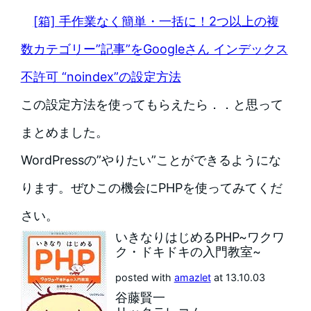
[箱] 手作業なく簡単・一括に！2つ以上の複
数カテゴリー”記事”をGoogleさん インデックス
不許可 “noindex”の設定方法
この設定方法を使ってもらえたら．．と思って
まとめました。
WordPressの”やりたい”ことができるようにな
ります。ぜひこの機会にPHPを使ってみてくだ
さい。
いきなりはじめるPHP~ワクワ
ク・ドキドキの入門教室~
posted with
amazlet
at 13.10.03
谷藤賢一