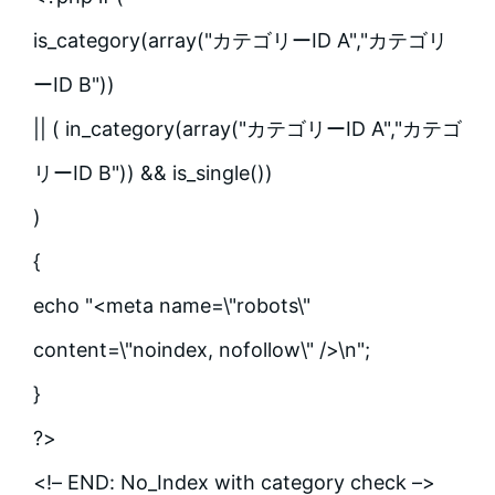
is_category(array("カテゴリーID A","カテゴリ
ーID B"))
|| ( in_category(array("カテゴリーID A","カテゴ
リーID B")) && is_single())
)
{
echo "<meta name=\"robots\"
content=\"noindex, nofollow\" />\n";
}
?>
<!– END: No_Index with category check –>