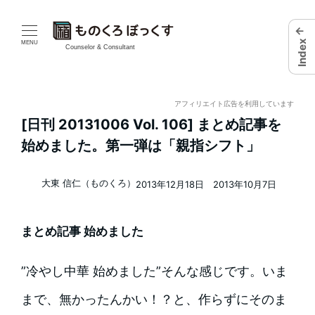
メ
←
Index
イ
MENU
Counselor & Consultant
ン
コ
アフィリエイト広告を利用しています
[日刊 20131006 Vol. 106] まとめ記事を
ン
始めました。第一弾は「親指シフト」
テ
大東 信仁（ものくろ）
ン
著
2013年12月18日
2013年10月7日
者
ツ
更新日
投稿日
へ
まとめ記事 始めました
移
”冷やし中華 始めました”そんな感じです。いま
動