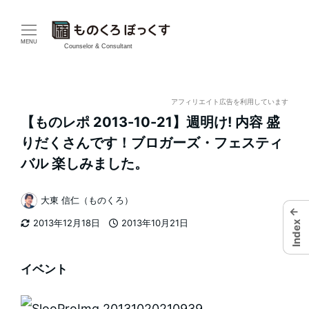
メ
イ
MENU
Counselor & Consultant
ン
コ
アフィリエイト広告を利用しています
【ものレポ 2013-10-21】週明け! 内容 盛
ン
りだくさんです！ブロガーズ・フェスティ
テ
バル 楽しみました。
ン
大東 信仁（ものくろ）
著
ツ
←
2013年12月18日
2013年10月21日
Index
者
更新日
投稿日
へ
移
イベント
動