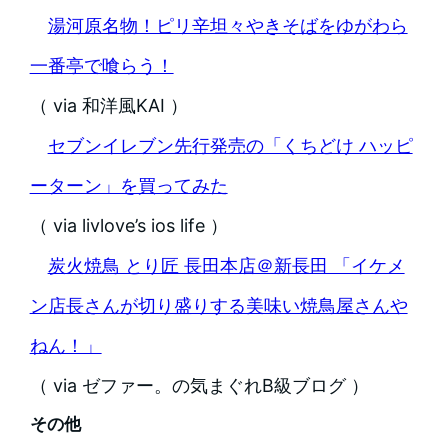
湯河原名物！ピリ辛坦々やきそばをゆがわら
一番亭で喰らう！
（ via 和洋風KAI ）
セブンイレブン先行発売の「くちどけ ハッピ
ーターン」を買ってみた
（ via livlove’s ios life ）
炭火焼鳥 とり匠 長田本店＠新長田 「イケメ
ン店長さんが切り盛りする美味い焼鳥屋さんや
ねん！」
（ via ゼファー。の気まぐれB級ブログ ）
その他