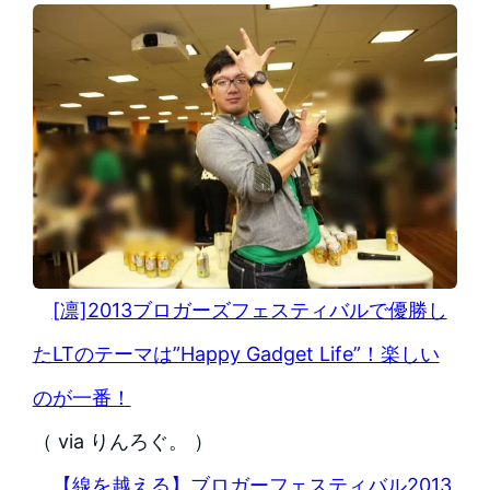
[凛]2013ブロガーズフェスティバルで優勝し
たLTのテーマは”Happy Gadget Life”！楽しい
のが一番！
（ via りんろぐ。 ）
【線を越える】ブロガーフェスティバル2013