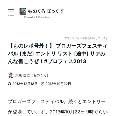
メ
イ
MENU
Counselor & Consultant
ン
コ
アフィリエイト広告を利用しています
【ものレポ号外！】 ブロガーズフェスティ
ン
バル [まだ] エントリ リスト [途中] サァみ
テ
んな書こうぜ！#ブロフェス2013
ン
大東 信仁（ものくろ）
著
ツ
2013年12月18日
2013年10月22日
者
更新日
投稿日
へ
移
ブロガーズフェスティバル。続々とエントリー
動
が登場しています。2013年10月22日 9時ぐらい