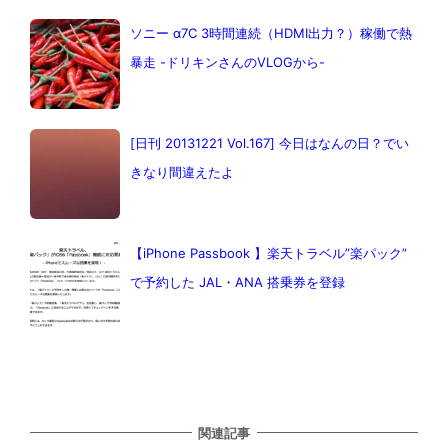
ソニー α7C 3時間連続（HDMI出力？）稼働で熱
暴走 -ドリキンさんのVLOGから-
[日刊 20131221 Vol.167] 今日はなんの日？でい
きなり間違えたよ
【iPhone Passbook 】楽天トラベル”楽パック”
で予約した JAL・ANA 搭乗券を登録
関連記事