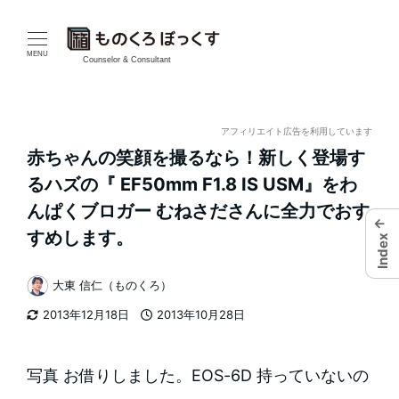
メ
イ
MENU
Counselor & Consultant
ン
コ
アフィリエイト広告を利用しています
赤ちゃんの笑顔を撮るなら！新しく登場す
ン
るハズの『 EF50mm F1.8 IS USM』をわ
テ
んぱくブロガー むねさださんに全力でおす
←
すめします。
ン
Index
ツ
大東 信仁（ものくろ）
著
へ
2013年12月18日
2013年10月28日
者
更新日
投稿日
移
写真 お借りしました。EOS-6D 持っていないの
動