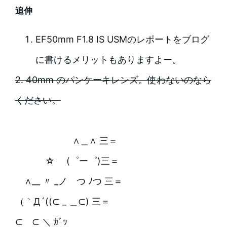
追伸
EF50mm F1.8 IS USMのレポートをブログ
に書けるメリットもありますよー。
2. 40mm のパンケーキレンズ。使わないのなら
ください。
∧＿∧ 三＝
☆ (゜ー゜)三＝
∧__ 〃 _ノ つ ﾉつ 三＝
（｀Д´((⊂ _ ＿⊂) 三＝
⊂ ⊂ ＼ ｶﾞｯ