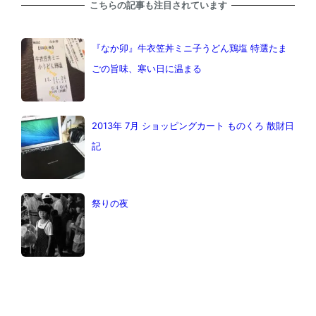
こちらの記事も注目されています
『なか卯』牛衣笠丼ミニ子うどん鶏塩 特選たま
ごの旨味、寒い日に温まる
2013年 7月 ショッピングカート ものくろ 散財日
記
祭りの夜