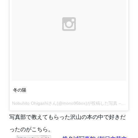
冬の陽
Nobuhito Ohigashiさん(@mono96box)が投稿した写真 –
2015 1
写真部で教えてもらった沢山の本の中で好きだ
ったのがこちら。