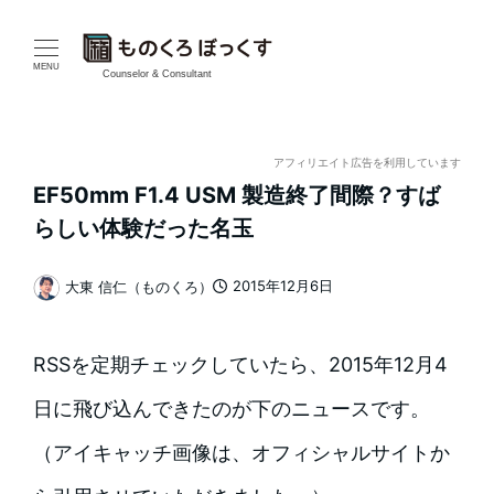
メ
イ
MENU
Counselor & Consultant
ン
コ
アフィリエイト広告を利用しています
EF50mm F1.4 USM 製造終了間際？すば
ン
らしい体験だった名玉
テ
2015年12月6日
大東 信仁（ものくろ）
ン
投稿日
著
者
ツ
RSSを定期チェックしていたら、2015年12月4
へ
日に飛び込んできたのが下のニュースです。
移
（アイキャッチ画像は、オフィシャルサイトか
動