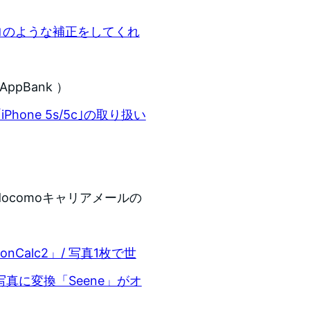
プロのような補正をしてくれ
ppBank ）
one 5s/5c｣の取り扱い
ocomoキャリアメールの
nCalc2」/ 写真1枚で世
写真に変換「Seene」がオ