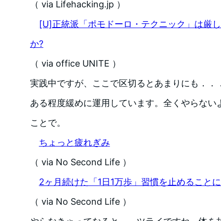
（ via Lifehacking.jp ）
[U]正統派「ポモドーロ・テクニック」は厳
か?
（ via office UNITE ）
実践中ですが、ここで区切るとあまりにも．．
ある程度緩めに運用しています。全くやらないよ
ことで。
ちょっと疲れぎみ
（ via No Second Life ）
2ヶ月続けた「1日1万歩」習慣を止めること
（ via No Second Life ）