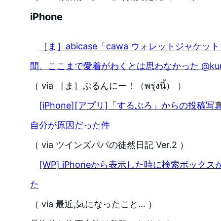
iPhone
［ま］abicase「cawa ウォレットジャケ
間、ここまで愛着がわくとは思わなかった @kun
（ via ［ま］ぷるんにー！（พรุ่งนี้） ）
[iPhone][アプリ]「するぷろ」からの投
自分が原因だった件
（ via ツインズパパの徒然日記 Ver.2 ）
[WP] iPhoneから表示した時に検索ボッ
た
（ via 最近,気になったこと… ）