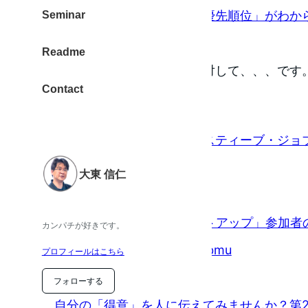
時間が足りなくなるのは「優先順位」がわか
Seminar
（ via シゴタノ！ ）
Readme
睡眠時間を削っている自分に対して、、、です
Contact
イベント
募集開始【お知らせ】映画スティーブ・ジョブズ
古屋 を開催！
大東 信仁
（ via 林囓mac ）
「第13回東京ブロガーミートアップ」参加者
カンパチが好きです。
作り方について話そうぜ！ #tbmu
プロフィールはこちら
（ via め～んずスタジオ ）
フォローする
自分の「得意」を人に伝えてみませんか？第