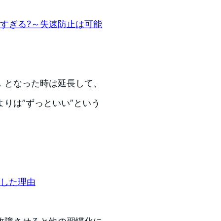
しすぎる?～失速防止は可能
．となった時は延長して、
りは”ずっといい”という
にした理由