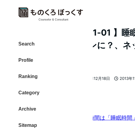
Counselor & Consultant
【ものレポ 2013-11-01 】
Google+がキーマンに？、
Search
関係．．など
Profile
Ranking
大東 信仁（ものくろ）
2013年12月18日
2013年
著
更新日
投稿日
者
Category
ピックアップ
Archive
時間管理で最も優先すべき時間は「睡眠時間
Sitemap
（ via シゴタノ！ ）