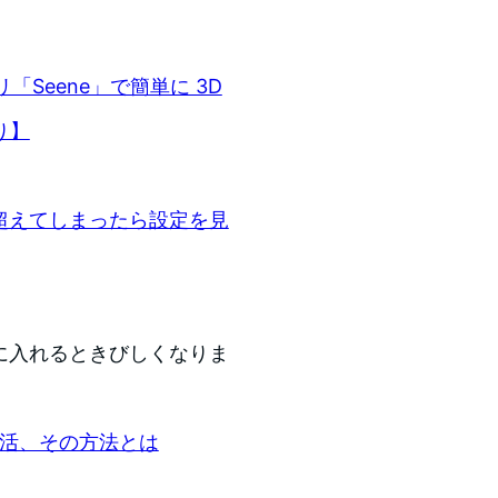
リ「Seene」で簡単に 3D
り】
を超えてしまったら設定を見
dに入れるときびしくなりま
が復活、その方法とは