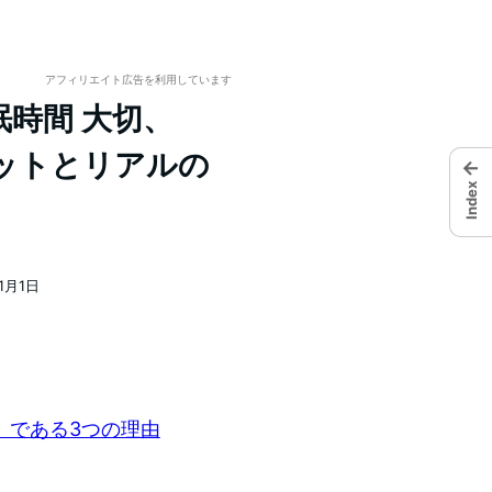
アフィリエイト広告を利用しています
睡眠時間 大切、
ネットとリアルの
←
Index
11月1日
」である3つの理由