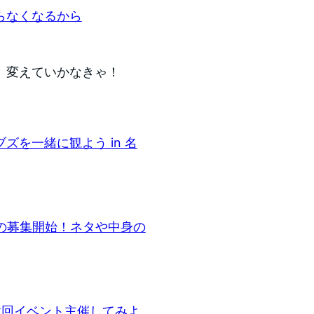
らなくなるから
。変えていかなきゃ！
を一緒に観よう in 名
の募集開始！ネタや中身の
2回イベント主催してみよ