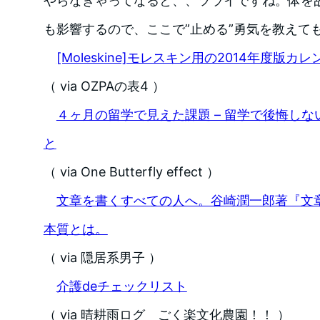
やらなきゃってなると、、ツライですね。体を
も影響するので、ここで”止める”勇気を教えて
[Moleskine]モレスキン用の2014年度版
（ via OZPAの表4 ）
４ヶ月の留学で見えた課題 – 留学で後悔し
と
（ via One Butterfly effect ）
文章を書くすべての人へ。谷崎潤一郎著『文
本質とは。
（ via 隠居系男子 ）
介護deチェックリスト
（ via 晴耕雨ログ ごく楽文化農園！！ ）