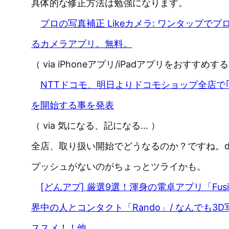
具体的な修正方法は勉強になります。
プロの写真補正 Likeカメラ: ワンタップで
るカメラアプリ。無料。
（ via iPhoneアプリ/iPadアプリをおすすめするA
NTTドコモ、明日よりドコモショップ全店で｢iPh
を開始する事を発表
（ via 気になる、記になる… ）
全店、取り扱い開始でどうなるのか？ですね。d
プッシュがないのがちょっとツライかも。
[どんアプ] 厳選9選！渾身の電卓アプリ「Fusio
界中の人とコンタクト「Rando」/ なんでも3D
ススメ！！他