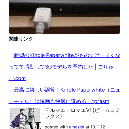
関連リンク
新型のKindle Paperwhiteがものすげー早くな
ってて感動して3Gモデルを予約した | ごりゅ
ご.com
最高に嬉しい誤算！Kindle Paperwhite（ニュ
ーモデル）は漫画も快適に読める！*prasm
テルマエ・ロマエVI (ビームコミ
ックス)
posted with
amazlet
at 13.11.12