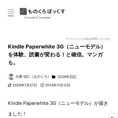
メ
イ
MENU
Counselor & Consultant
ン
コ
アフィリエイト広告を利用しています
Kindle Paperwhite 3G（ニューモデル）
ン
を体験、読書が変わる！と確信。マンガ
テ
も。
ン
カテゴリー
大東 信仁（ものくろ）
2026年日記
著
ツ
2026年7月27日
2013年11月12日
者
更新日
投稿日
へ
移
Kindle Paperwhite 3G（ニューモデル）が届き
動
ました！
←