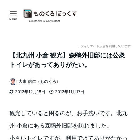
メ
イ
MENU
Counselor & Consultant
ン
コ
アフィリエイト広告を利用しています
【北九州 小倉 観光】森鴎外旧邸には公衆
ン
トイレがあってありがたい。
テ
大東 信仁（ものくろ）
ン
著
2013年12月18日
2013年11月17日
者
ツ
更新日
投稿日
へ
観光していると困るのが、お手洗いです。北九
移
州 小倉にある森鴎外旧邸を訪れました。
動
小さいトイレですが、利用できてありがたかっ