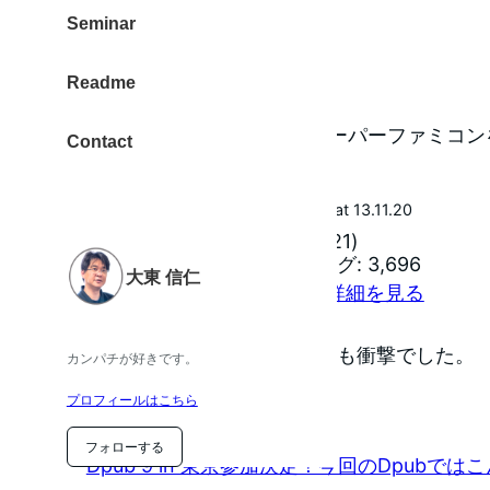
（ via トブ iPhone ）
Seminar
今日は何の日？
Readme
1990年11月21日 – 任天堂がスーパーファミコ
Contact
F-ZERO
posted with
amazlet
at 13.11.20
任天堂 (1990-11-21)
売り上げランキング: 3,696
大東 信仁
Amazon.co.jpで詳細を見る
F-ZEROはグラフィックも音楽も衝撃でした。
カンパチが好きです。
イベント
プロフィールはこちら
フォローする
Dpub 9 in 東京参加決定！今回のDpubでは