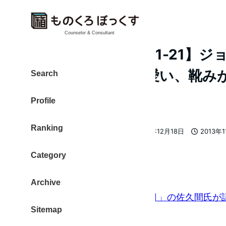
Counselor & Consultant
【ものレポ 2013-11-21】
司、そら案内が可愛い、靴み
Search
く、など
Profile
Ranking
大東 信仁（ものくろ）
2013年12月18日
2013年
著
更新日
投稿日
者
Category
ジョブズとすし
Archive
ジョブズが愛した寿司「桂月」の佐久間氏が
Sitemap
人」が12/5発売（日経BP社）