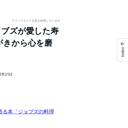
アフィリエイト広告を利用しています
ジョブズが愛した寿
がきから心を磨
←
Index
11月21日
語る本「ジョブズの料理