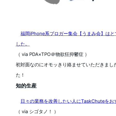
福岡iPhone系ブロガー集会【うまみ会】は
した。
（ via PDA×TPO＠物欲狂抑鬱症 ）
初対面なのにオモッきり絡ませていただきまし
た！
知的生産
日々の業務を改善したい人にTaskChuteを
（ via シゴタノ！ ）