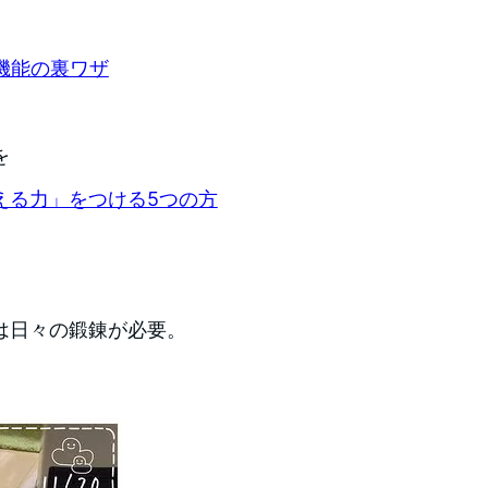
り軽減機能の裏ワザ
を
える力」をつける5つの方
は日々の鍛錬が必要。