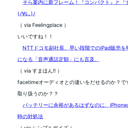
そら案内に新フレーム！『コンパクト』と『
(ﾉ∀≦｡)ﾉ
（ via Feelingplace ）
いいですね！！
NTTドコモ副社長、早い段階でのiPad販売
になる「音声通話定額」にも言及。
（ via すまほん!! ）
facetimeオーディオとの違いをだせるのか？で
取り扱うのか？？
バッテリーに余裕があるはずなのに、iPhon
時の対処法
（ via シンプルデイズ ）