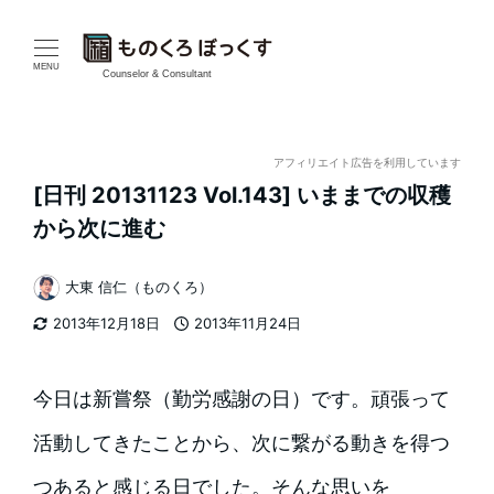
メ
イ
MENU
Counselor & Consultant
ン
コ
アフィリエイト広告を利用しています
[日刊 20131123 Vol.143] いままでの収穫
ン
から次に進む
テ
大東 信仁（ものくろ）
ン
著
2013年12月18日
2013年11月24日
者
ツ
更新日
投稿日
へ
今日は新嘗祭（勤労感謝の日）です。頑張って
移
活動してきたことから、次に繋がる動きを得つ
動
つあると感じる日でした。
そんな思いを