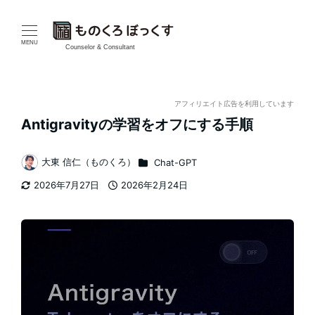
メ
イ
MENU
Counselor & Consultant
ン
コ
アフィリエイト広告を利用しています
Antigravityの学習をオフにする手順
ン
テ
カテゴリー
大東 信仁（ものくろ）
Chat-GPT
著
2026年7月27日
2026年2月24日
ン
者
更新日
投稿日
ツ
へ
移
動