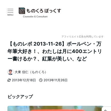
メ
イ
MENU
Counselor & Consultant
ン
コ
アフィリエイト広告を利用しています
【ものレポ 2013-11-26】ボールペン・万
ン
年筆大好き！、わたしは月に400エントリ
テ
ー書けるか？、紅葉が美しい、など
ン
大東 信仁（ものくろ）
著
ツ
2013年12月18日
2013年11月26日
者
更新日
投稿日
へ
移
ピックアップ
動
←