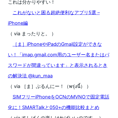
これは分かりやすい！
これがないと困る超絶便利なアプリ5選 –
iPhone編
（ via まったりと。 ）
［ま］iPhoneやiPadのGmail設定ができな
い！「imap.gmail.com用のユーザー名またはパ
スワードが間違っています」と表示されるとき
の解決法 @kun_maa
（ via ［ま］ぷるんにー！（พรุ่งนี้） ）
SIMフリーiPhoneをOCNのMVNOで固定電話
化に！SMARTalkと050+の機能比較まとめ
（ via すしぱくの楽しければいいのです。 ）