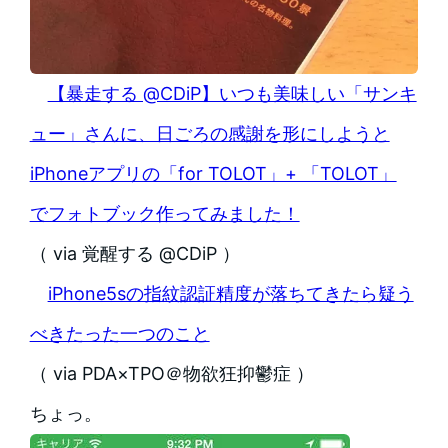
【暴走する @CDiP】いつも美味しい「サンキ
ュー」さんに、日ごろの感謝を形にしようと
iPhoneアプリの「for TOLOT」+ 「TOLOT」
でフォトブック作ってみました！
（ via 覚醒する @CDiP ）
iPhone5sの指紋認証精度が落ちてきたら疑う
べきたった一つのこと
（ via PDA×TPO＠物欲狂抑鬱症 ）
ちょっ。