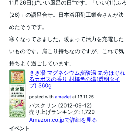
11月26日は”いい風呂の日”です。「いい(11)ふろ
(26)」の語呂合せ。日本浴用剤工業会さんが決
めたそうです。
寒くなってきました。暖まって活力を充電した
いものです。肩こり持ちなのですが、これで気
持ちよく過ごしています。
きき湯 マグネシウム炭酸湯 気分ほぐれ
るカボスの香り 柑橘色の湯(透明タイ
プ) 360g
posted with
amazlet
at 13.11.25
バスクリン (2012-09-12)
売り上げランキング: 1,729
Amazon.co.jpで詳細を見る
イベント