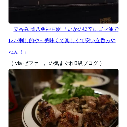
立呑み 岡八＠神戸駅 「いかの塩辛にゴマ油で
レバ刺し的や～美味くて楽しくて安い立呑みや
ねん！」
（ via ゼファー。の気まぐれB級ブログ ）