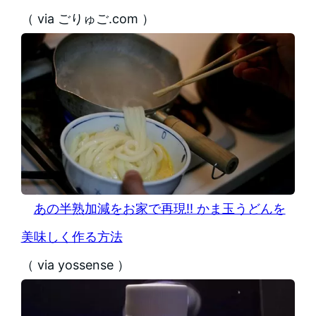
（ via ごりゅご.com ）
あの半熟加減をお家で再現!! かま玉うどんを
美味しく作る方法
（ via yossense ）