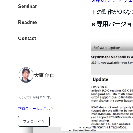
Seminar
アップデート後のOrzレイアウトの動作がOK
Readme
”Version 9.0.0”は Maverics 専用バージ
Contact
大東 信仁
カンパチが好きです。
プロフィールはこちら
フォローする