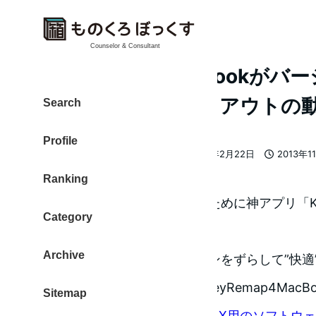
Counselor & Consultant
KeyRemap4MacBookが
プデート。Orzレイアウトの
Search
Profile
大東 信仁（ものくろ）
2015年2月22日
2013年1
著
更新日
投稿日
Ranking
者
Macで親指シフトを利用するために神アプリ「Key
Category
使っています。
Archive
さらに、右手ホームポジションをずらして”快適
『Orzレイアウト』は、このKeyRemap4Mac
Sitemap
KeyRemap4MacBook – OS X用のソフトウ