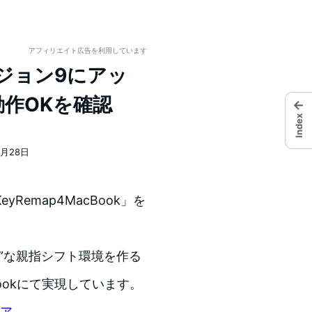
アフィリエイト広告を利用しています
バージョン9にアッ
動作OKを確認
←
Index
1月28日
Remap4MacBook」を
”な親指シフト環境を作る
Bookにて実現しています。
ェア