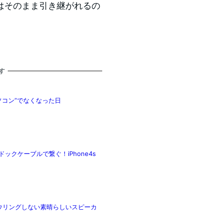
はそのまま引き継がれるの
す
味”パソコン”でなくなった日
Bドックケーブルで繋ぐ！iPhone4s
でハウリングしない素晴らしいスピーカ