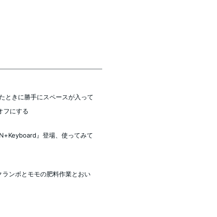
力したときに勝手にスペースが入って
オフにする
N+Keyboard』登場、使ってみて
サクランボとモモの肥料作業とおい