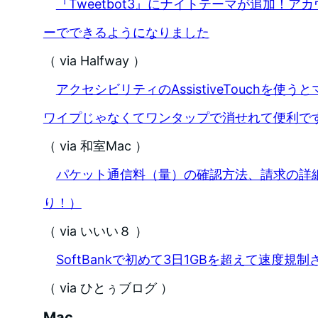
『Tweetbot3』にナイトテーマが追加！
ーでできるようになりました
（ via Halfway ）
アクセシビリティのAssistiveTouchを
ワイプじゃなくてワンタップで消せれて便利で
（ via 和室Mac ）
パケット通信料（量）の確認方法、請求の詳
り！）
（ via いいい８ ）
SoftBankで初めて3日1GBを超えて速度規
（ via ひとぅブログ ）
Mac