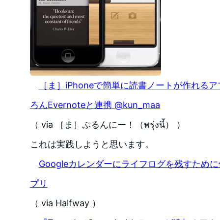
［ま］iPhoneで簡単に読書ノートが作れるアプ
ろんEvernoteと連携 @kun_maa
（ via ［ま］ぷるんにー！（พรุ่งนี้） ）
これは実践しようと思います。
Googleカレンダーにライフログを残すために使
プリ
（ via Halfway ）