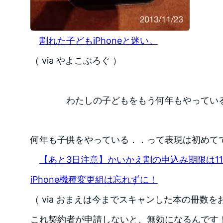
割れた子どもiPhoneと迷い。
（ via やよこぶろぐ ）
わたしの子どもをもう何年もやってい
何年も子供をやっている．．って表現は初めて
【あと3日注意】かいかえ割の申込み期限は11/3
iPhone機種変更組は忘れずに！
（ via おまえは今までスキャンした本の冊数を
これ契約者が申請しないと、無効になるんです