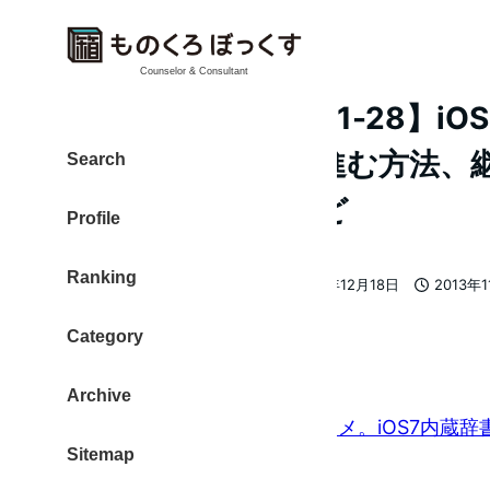
Counselor & Consultant
【ものレポ 2013-11-28】i
く使える、仕事が進む方法、
Search
ロネクは今夜！など
Profile
Ranking
大東 信仁（ものくろ）
2013年12月18日
2013年
著
更新日
投稿日
者
Category
ピックアップ
Archive
[凛]語学学習のお供にオススメ。iOS7内蔵
Sitemap
（ via りんろぐ。 ）