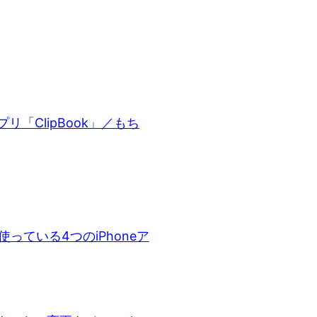
リ「ClipBook」／もち
っている4つのiPhoneア