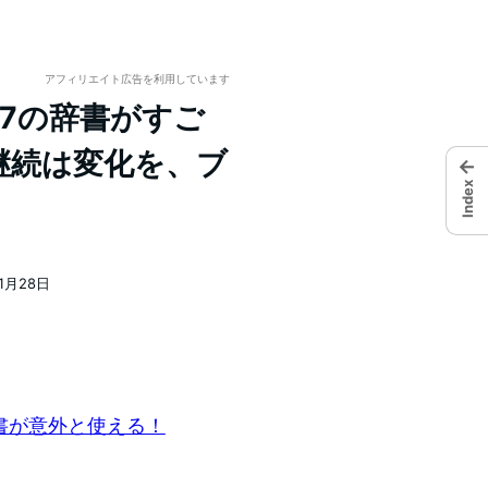
アフィリエイト広告を利用しています
OS7の辞書がすご
継続は変化を、ブ
←
Index
11月28日
辞書が意外と使える！