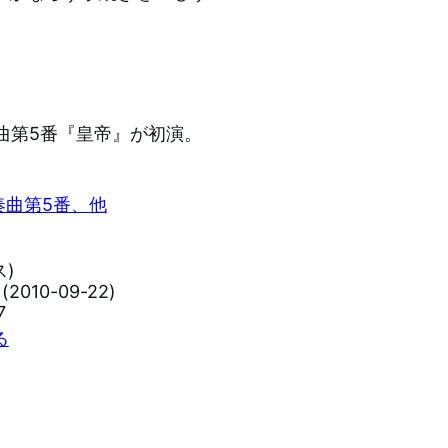
協奏曲第5番『皇帝』が初演。
奏曲第5番、他
)
010-09-22)
7
る