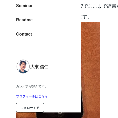
これは知りませんでした。iOS7でここまで辞
Seminar
辞典が使えるのは素晴らしいです。
Readme
Contact
大東 信仁
カンパチが好きです。
プロフィールはこちら
フォローする