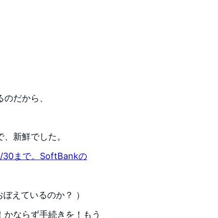
るのだから、
で、新鮮でした。
0まで。SoftBankの
おぼえているのか？ ）
！かならず手続きを！もう