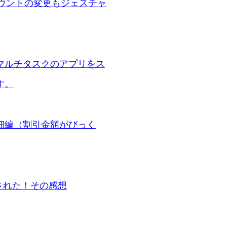
アカウントの変更もジェスチャ
使うとマルチタスクのアプリをス
す。
細編（割引金額がびっく
制された！その感想