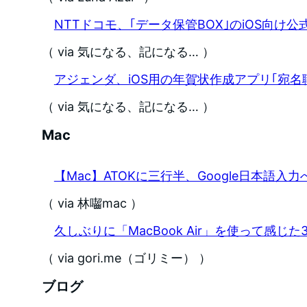
NTTドコモ、｢データ保管BOX｣のiOS向け
（ via 気になる、記になる… ）
アジェンダ、iOS用の年賀状作成アプリ｢宛名職人 
（ via 気になる、記になる… ）
Mac
【Mac】ATOKに三行半、Google日本語入
（ via 林囓mac ）
久しぶりに「MacBook Air」を使って感じた
（ via gori.me（ゴリミー） ）
ブログ