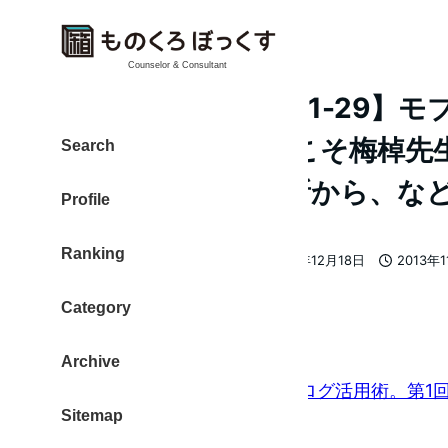
Counselor & Consultant
【ものレポ 2013-11-29
ました！今だからこそ梅棹先
Search
ログ100日連続更新から、な
Profile
Ranking
大東 信仁（ものくろ）
2013年12月18日
2013年
著
更新日
投稿日
者
Category
ピックアップ
Archive
今から始める！iPhoneモブログ活用術。第1
Sitemap
ぜiPhoneなのか。