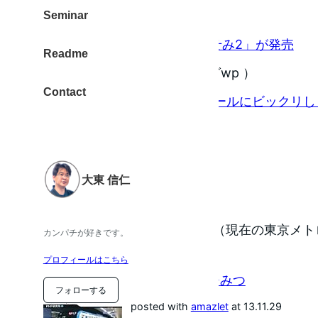
（ via Feelingplace ）
Seminar
【Mac】物書堂より「かわせみ2」が発売
Readme
（ via 酔いどれオヤジのブログwp ）
Contact
[Evernote]Evernoteからメールにビック
漏洩問題のこと
（ via Macと過ごす日々 ）
大東 信仁
今日は何の日？
1991年11月29日 – 営団地下鉄（現在の東京メ
カンパチが好きです。
岩淵駅間が開業。
プロフィールはこちら
東京メトロのひみつ
フォローする
posted with
amazlet
at 13.11.29