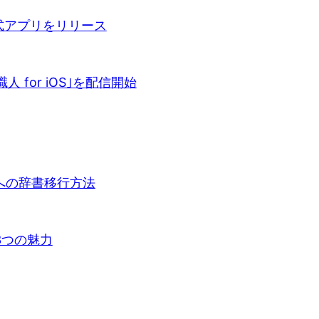
公式アプリをリリース
for iOS｣を配信開始
力への辞書移行方法
3つの魅力