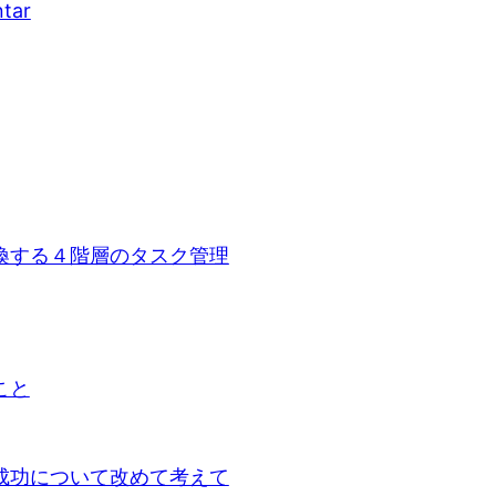
tar
換する４階層のタスク管理
こと
成功について改めて考えて