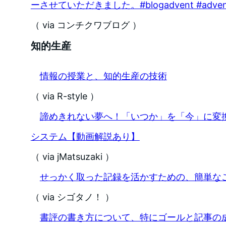
ーさせていただきました。#blogadvent #adven
（ via コンチクワブログ ）
知的生産
情報の授業と、知的生産の技術
（ via R-style ）
諦めきれない夢へ！「いつか」を「今」に変
システム【動画解説あり】
（ via jMatsuzaki ）
せっかく取った記録を活かすための、簡単な
（ via シゴタノ！ ）
書評の書き方について、特にゴールと記事の