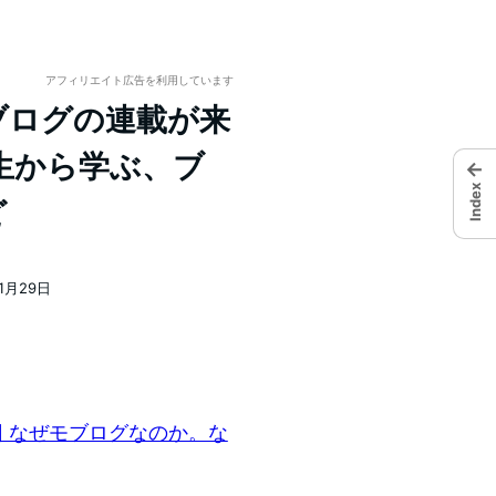
アフィリエイト広告を利用しています
】モブログの連載が来
生から学ぶ、ブ
←
Index
ど
11月29日
回 なぜモブログなのか。な