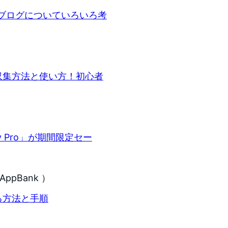
、ブログについていろいろ考
報収集方法と使い方！初心者
ly Pro」が期間限定セー
ppBank ）
る方法と手順
）