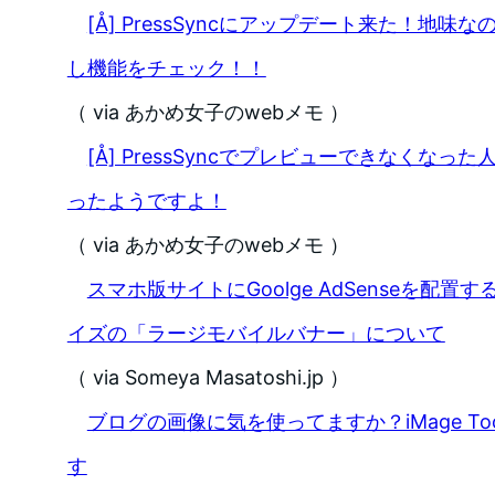
[Å] PressSyncにアップデート来た！地
し機能をチェック！！
（ via あかめ女子のwebメモ ）
[Å] PressSyncでプレビューできなくな
ったようですよ！
（ via あかめ女子のwebメモ ）
スマホ版サイトにGoolge AdSenseを配
イズの「ラージモバイルバナー」について
（ via Someya Masatoshi.jp ）
ブログの画像に気を使ってますか？iMage To
す