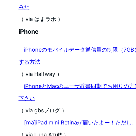
みた
（ via はまラボ ）
iPhone
iPhoneのモバイルデータ通信量の制限（7
する方法
（ via Halfway ）
iPhoneとMacのユーザ辞書同期でお困り
下さい
（ via gbsブログ ）
[mä]iPad mini Retinaが届いたよー！た
（ via Luna Azul* ）