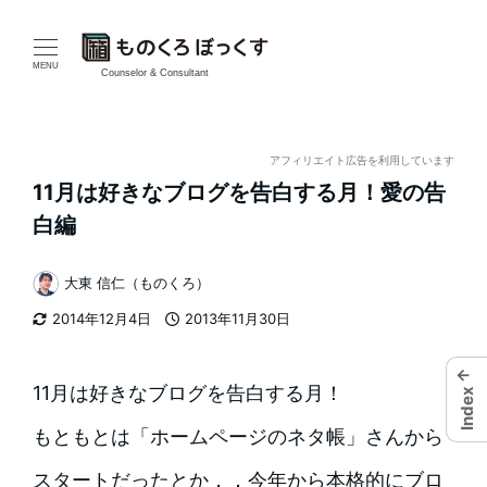
メ
イ
MENU
Counselor & Consultant
ン
コ
アフィリエイト広告を利用しています
11月は好きなブログを告白する月！愛の告
ン
白編
テ
大東 信仁（ものくろ）
ン
著
2014年12月4日
2013年11月30日
者
ツ
更新日
投稿日
←
へ
11月は好きなブログを告白する月！
Index
移
もともとは「ホームページのネタ帳」さんから
動
スタートだったとか．．今年から本格的にブロ