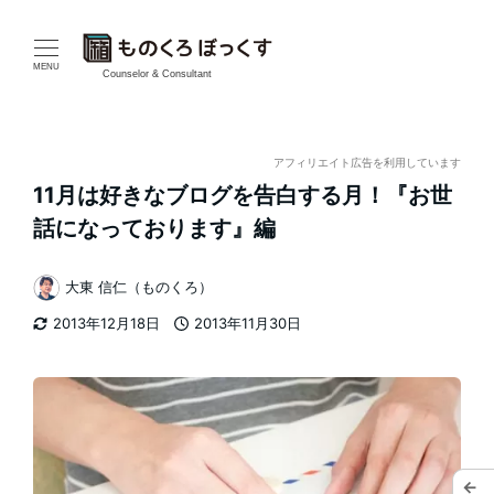
メ
イ
MENU
Counselor & Consultant
ン
コ
アフィリエイト広告を利用しています
11月は好きなブログを告白する月！『お世
ン
話になっております』編
テ
大東 信仁（ものくろ）
ン
著
2013年12月18日
2013年11月30日
者
ツ
更新日
投稿日
へ
移
動
←