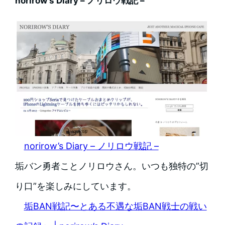
norirow’s Diary – ノリロウ戦記 –
norirow’s Diary – ノリロウ戦記 –
垢バン勇者ことノリロウさん。いつも独特の”切
り口”を楽しみにしています。
垢BAN戦記〜とある不遇な垢BAN戦士の戦い