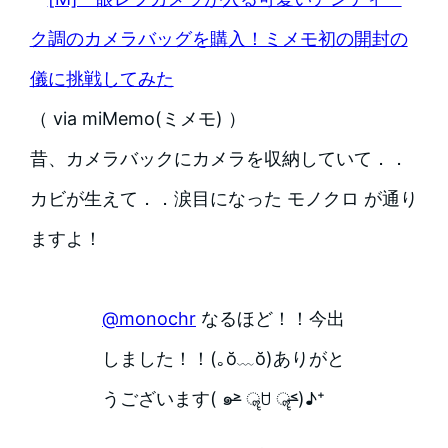
ク調のカメラバッグを購入！ミメモ初の開封の
儀に挑戦してみた
（ via miMemo(ミメモ) ）
昔、カメラバックにカメラを収納していて．．
カビが生えて．．涙目になった モノクロ が通り
ますよ！
@monochr
なるほど！！今出
しました！！(｡ŏ﹏ŏ)ありがと
うございます( ๑˃̶ ॣꇴ ॣ˂̶)♪⁺