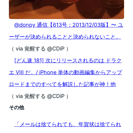
@donpy 通信【613号：2013/12/03版】〜 ユ
ーザーが決められることと決められないこと。
（ via 覚醒する @CDiP ）
[どん速 181] 次にリリースされるのは ドラク
エ VIII だ。/ iPhone 単体の動画編集からアップ
ロードまでのすべてを解説した記事が神！他
（ via 覚醒する @CDiP ）
その他
「メールは捨てられても、年賀状は捨てられ