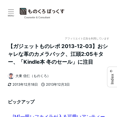
メ
イ
MENU
Counselor & Consultant
ン
コ
アフィリエイト広告を利用しています
【ガジェットものレポ 2013-12-03】おシ
ン
ャレな革のカメラバック、江頭2:05キタ
テ
ー、「Kindle本 冬のセール」に注目
ン
←
Index
大東 信仁（ものくろ）
著
ツ
2013年12月18日
2013年12月3日
者
更新日
投稿日
へ
移
ピックアップ
動
[M]一眼レフカメラが入る可愛いアンティー