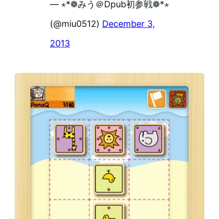
— ⋆*❁みう＠Dpub初参戦❁*⋆
(@miu0512)
December 3,
2013