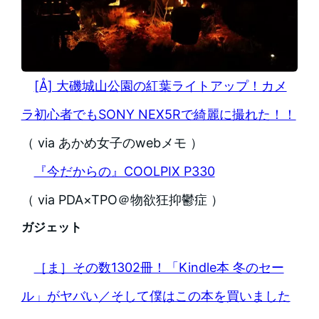
[Å] 大磯城山公園の紅葉ライトアップ！カメ
ラ初心者でもSONY NEX5Rで綺麗に撮れた！！
（ via あかめ女子のwebメモ ）
『今だからの』COOLPIX P330
（ via PDA×TPO＠物欲狂抑鬱症 ）
ガジェット
［ま］その数1302冊！「Kindle本 冬のセー
ル」がヤバい／そして僕はこの本を買いました