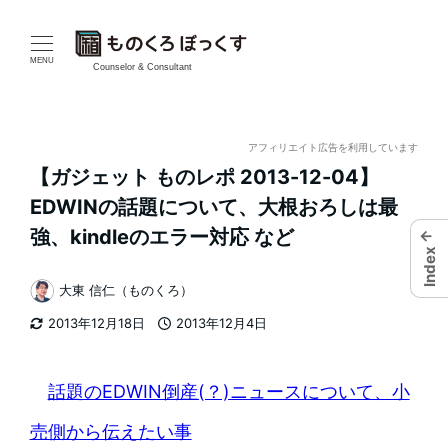
メ
イ
MENU
Counselor & Consultant
ン
コ
アフィリエイト広告を利用しています
【ガジェット ものレポ 2013-12-04】
ン
EDWINの話題について、大根おろしは最
テ
強、kindleのエラー対応 など
←
Index
ン
大東 信仁（ものくろ）
著
ツ
2013年12月18日
2013年12月4日
者
更新日
投稿日
へ
移
話題のEDWIN倒産(？)ニュースについて、小
動
売側から伝えたい事