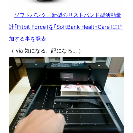
ソフトバンク、新型のリストバンド型活動量
計｢Fitbit Force｣を｢SoftBank HealthCare｣に追
加する事を発表
（ via 気になる、記になる… ）