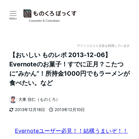
メ
イ
MENU
Counselor & Consultant
ン
コ
アフィリエイト広告を利用しています
【おいしい ものレポ 2013-12-06】
ン
Evernoteのお菓子！すでに正月？こたつ
テ
に”みかん”！所持金1000円でもラーメンが
食べたい。など
ン
ツ
大東 信仁（ものくろ）
著
へ
2013年12月18日
2013年12月10日
者
更新日
投稿日
移
Evernoteユーザー必見！！結構うまいぞ！！
動