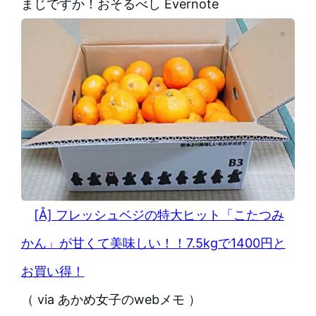
まじですか！おそるべし Evernote
[Å] フレッシュベジの特大ヒット「こたつみ
かん」が甘くて美味しい！！7.5kgで1400円と
お買い得！
（ via あかめ女子のwebメモ ）