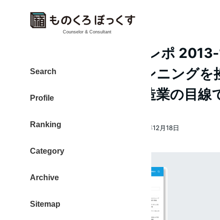
Counselor & Consultant
【ガジェット ものレポ 2013-
空気にふれる、ランニングを
Search
が励まされた、製造業の目線
Profile
Ranking
大東 信仁（ものくろ）
2013年12月18日
著
投稿日
者
Category
Archive
Sitemap