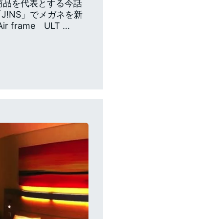
う商品を代表とする今話
!NS」でメガネを新
frame ULT …