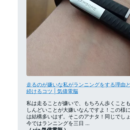
走るのが嫌いな私がランニングをする理由
続けるコツ | 気儘電脳
私は走ることが嫌いで、もちろん歩くこと
しんどいことが大嫌いなんですよ！この様
は結構多いはず。そこのアナタ！同じでしょ
今ではランニングを三日 …
（ via 気儘電脳 ）