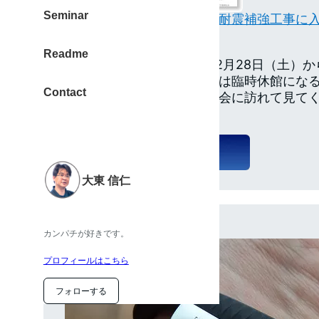
Seminar
【青山】岡本太郎記念館が耐震補強工事に入る
ぽ
Readme
岡本太郎記念館は2013年12月28日（土）か
耐震補強工事のためその間は臨時休館になる
Contact
日までの開館なのでこの機会に訪れて見てく
（ via 東京散歩ぽ ）
大東 信仁
カンパチが好きです。
プロフィールはこちら
フォローする