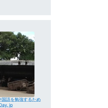
中国語を勉強するため
y. jp