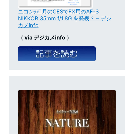
ニコンが1月のCESでFX用のAF-S
NIKKOR 35mm f/1.8G を発表？ – デジ
カメinfo
（ via デジカメinfo ）