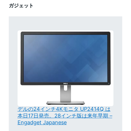
ガジェット
デルの24インチ4Kモニタ UP2414Q は
本日17日発売。28インチ版は来年早期 –
Engadget Japanese