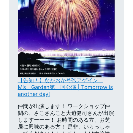
【告知！】ながおか号砲アゲイン
M’s Garden第一回公演 | Tomorrow is
another day!
仲間が出演します！ ワークショップ仲
間の、さこさんこと大迫健司さんが出演
しますーーー！ お時間のある方、お芝
居に興味のある方！ 是非、いらっしゃ