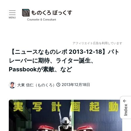
メ
イ
MENU
Counselor & Consultant
ン
コ
アフィリエイト広告を利用しています
【ニュースなものレポ 2013-12-18】パト
ン
レーバーに期待、ライター誕生、
テ
Passbookが素敵、など
ン
2013年12月18日
大東 信仁（ものくろ）
投稿日
著
ツ
者
←
へ
Index
移
動